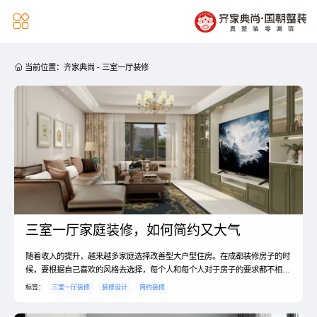


当前位置：
齐家典尚
-
三室一厅装修
三室一厅家庭装修，如何简约又大气
随着收入的提升，越来越多家庭选择改善型大户型住房。在成都装修房子的时
候，要根据自己喜欢的风格去选择，每个人和每个人对于房子的要求都不相
同，审美观也不相同，所以大家选择的风格也不同，对于房子具体该怎么装，
标签：
三室一厅装修
装修设计
简约装修
要根据自己选择的风格去决定，如果你们什么都不懂的话，可以先看一下三室
一厅简约装修的技巧是什么，同时，大家还必须要清楚简约装修的色彩该如何