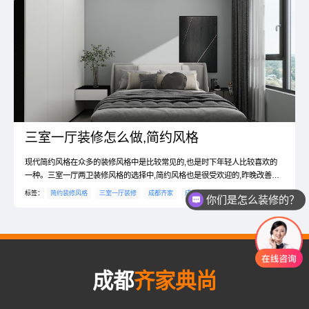
搭配。三室一厅简约装修技巧？1、在装修的时候只要是我们抓...
三室一厅装修怎么做,简约风格
现代简约风格在众多的装修风格中是比较常见的,也是时下年轻人比较喜欢的
一种。三室一厅两卫装修风格的选择中,简约风格也是很受欢迎的,昨晚改善型
住房的经典代表。可以算是十分流行的家居装修风格,这样说并不夸张,多数年
标签：
简约装修风格
三室一厅装修
成都齐家
成都装修公司
你们是怎么装修的？
轻人在装修的时候都有选择简约风格的倾向。简约风格不是一个模糊的概念,
而是一种展示形态,对于每个家庭简约可以有多种展示形式的。接下来为大家
介绍三室一厅两卫装修风格简约及三室一厅两卫装修要点...
成都
齐家典尚