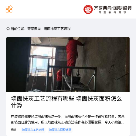


当前位置：
齐家典尚
-
墙面抹灰工艺流程
墙面抹灰工艺流程有哪些 墙面抹灰面积怎么
计算
在装修时都要经过墙面抹灰这一步，而墙面抹灰也不是一件很容易的事，关系
到墙面日后的使用，所以墙面抹灰正确方法操作者必须要掌握，今天小编给大
家介绍墙面抹灰工艺流程有哪些？墙面抹灰面积怎么计算 ？接下来我们跟着
标签：
墙面抹灰工艺流程
墙面抹灰面积计算
小编一起来看看吧！