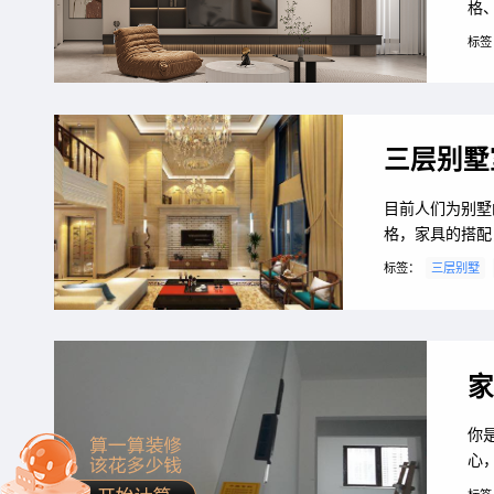
格
国
标签
一
早
装
三层别墅
目前人们为别墅
格，家具的搭配
看吧!
标签：
三层别墅
家
你
心
修