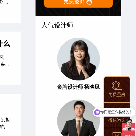

免费报价
标准，
网小编
修标准
宅室内
人气设计师
什么
风
起来看
金牌设计师 杨晓凤
免费量房
你们是怎么装修的？
？别担
微信咨询
你的装