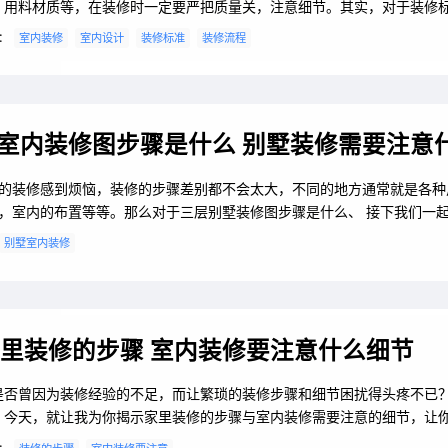
、用料材质等，在装修时一定要严把质量关，注意细节。其实，对于装修
家早已出台了法律法规，充分保障业主的正当权益。今天，就和齐家典尚
：
室内装修
室内设计
装修标准
装修流程
起了解下国家室内装修标准是什么以及新房装修流程有哪些。国家室内装
在多年之前，国家就已经颁布了多个条文，规定了室内装修标准，如《住
饰装修管理办法》、《混凝土外加剂...
室内装修图步骤是什么 别墅装修需要注意
的装修感到烦恼，装修的步骤差别都不会太大，不同的地方通常就是各种
，室内的布置等等。那么对于三层别墅装修图步骤是什么、 接下我们一
别墅室内装修
里装修的步骤 室内装修要注意什么细节
是否曾因为装修经验的不足，而让繁琐的装修步骤和细节困扰得头疼不已
，今天，就让我为你揭示家里装修的步骤与室内装修需要注意的细节，让
之路更加顺畅无阻。