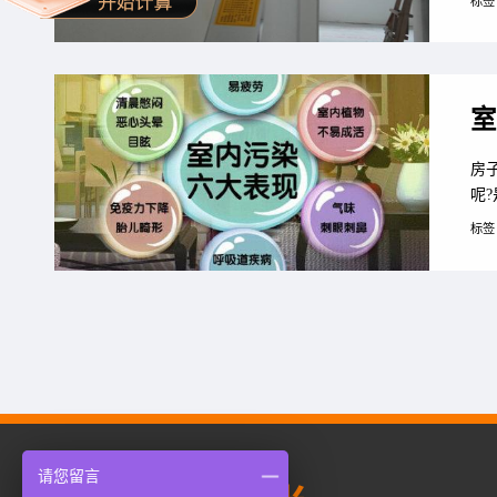
标签
室
房
呢
何
标签
请您留言