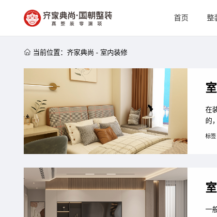
首页
整

当前位置：
齐家典尚
-
室内装修
室
在
的
等
标签
观
修
光
室
一