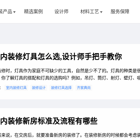
装产品
精选案例
设计师
材料工艺
服务保障
内装修灯具怎么选,设计师手把手教你
装修时，灯具作为家庭不可缺少的工具，自然是少不了的。灯具的种类是
，你了解灯具的搭配和灯具的选购吗？例如，吊灯、筒灯、射灯、壁灯、
等，各种灯具应有尽有，作用也是不同的，房主在选购时，不仅要关注灯
：
室内装修灯具
装修设计
装修灯具选择
齐家典尚
样式还要仔细观察不同的灯具适合什么样的场合使用。接下来就看看齐家
设计师带给大家的分享吧！一、灯具的搭配1、卫浴间卫浴间的灯具，首先
亮度。卫浴间比较适合用白炽灯，而不...
内装修新房标准及流程有哪些
般来说，在交房后，就要准备新房的装修了。在装修新房的时候都会考虑