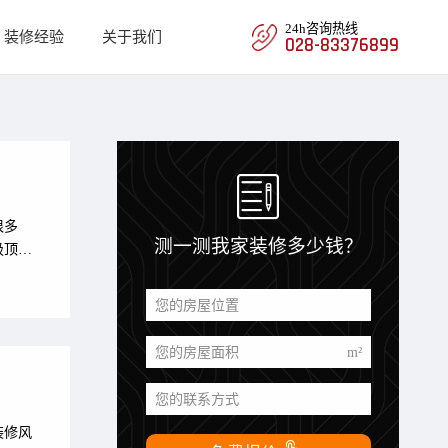
24h咨询热线
装修经验
关于我们
028-83376899

很多
测一测我家装修多少钱？
吸顶灯
具的外
典尚装
您的房屋位置
看灯
您的房屋面积
m²
您的联系方式
装修风