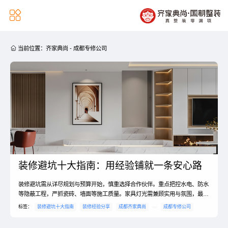


当前位置：
齐家典尚
-
成都专修公司
装修避坑十大指南：用经验铺就一条安心路
装修避坑需从详尽规划与预算开始，慎重选择合作伙伴。重点把控水电、防水
等隐蔽工程，严抓瓷砖、墙面等施工质量。家具灯光需兼顾实用与氛围，最终
必须严格执行验收，不遗漏任何细节，方能收获理想新家。
标签：
装修避坑十大指南
装修经验分享
成都齐家典尚
成都专修公司