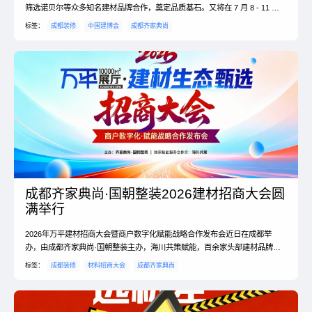
筛选诺贝尔等众多知名建材品牌合作，奠定品质基石。又将在 7 月 8 - 11 日
参加中国建博会，接轨前沿、拓展视野。通过两者联动，为成都家装注入活
标签：
成都装修
中国建博会
成都齐家典尚
力，提升品质，引领行业新发展。
成都齐家典尚·国朝整装2026建材招商大会圆
满举行
2026年万平建材招商大会暨商户数字化赋能战略合作发布会近日在成都举
办，由成都齐家典尚·国朝整装主办，海川共策赋能，百余家头部建材品牌参
会。大会发布数字化选材管控体系与供应商红绿灯考核机制，推出48项终身售
标签：
成都装修
材料招商大会
成都齐家典尚
后及五大可视化管控举措，实现选材全链路可溯源、可追责，重塑家装诚信经
营新标杆。