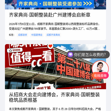
齐家典尚·国朝整装赴广州建博会启新章
2026年7月8日至11日，成都齐家典尚·国朝整装将以西南整装标杆品牌身份，
受邀出征广州建博会789家装节。本届展会汇聚2000+源头工厂、42万㎡展览
规模，是大家居建装行业年度风向标。齐家典尚经组委会六大维度严苛审核，
标签：
成都装修
中国建博会
成都齐家典尚
成功解锁源头集采通道，将深度研学前沿工艺、设计趋势与运营模式，把全国
优质供应链与行业标准带回成都，赋能本地整装服务全面升级，为蓉城业主提
你们是怎么收费的？
供更高品质、更具性价比的家装体验。
现在有优惠活动吗？
从招商大会走向建博会，齐家典尚·国朝整装
稳筑品质根基
本文聚焦成都齐家典尚・国朝整装，其于 6 月 28 日举办材料招商大会，严格