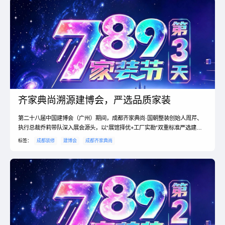
齐家典尚溯源建博会，严选品质家装
第二十八届中国建博会（广州）期间，成都齐家典尚·国朝整装创始人周芹、
执行总裁乔莉带队深入展会源头，以“展馆择优+工厂实勘”双重标准严选建
材。团队聚焦蓉城业主对环保、品质与性价比的核心需求，升级百大一线品牌
标签：
成都装修
建博会
成都齐家典尚
供应链矩阵，以“四高标准”为成都家庭筑造经久耐看、售后无忧的品质美宅。