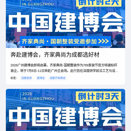
奔赴建博会，齐家典尚为成都选好材
2026广州建博会即将启幕，齐家典尚·国朝整装作为789家装节官方特邀标杆
装企，将于7月8日-11日奔赴广州主会场。此行旨在深度研学前沿工艺与设
计，直连一线建材源头工厂，锁定一手底价，打破中间商溢价乱象。品牌将把
标签：
成都装修
建博会
成都齐家典尚
全国顶尖资源与行业标准落地成都，为本地业主提供高性价比、高品质的省心
整装服务，开启蓉城家装发展新篇章。