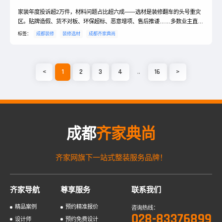
家装年度投诉超2万件，材料问题占比超六成——选材是装修翻车的头号重灾
区。贴牌造假、货不对板、环保超标、恶意增项、售后推诿……多数业主直到
入住出问题，才发现根源全在选材环节。普通业主缺乏专业甄别能力，面对隐
标签：
成都装修
装修选材
成都齐家典尚
形套路几乎防不胜防。成都齐家典尚·国朝整装，以透明化、标准化的选材管
控体系，帮业主从源头规避选材风险，让装修真正省心安心。
<
1
2
3
4
..
16
>
成都
齐家典尚
齐家网旗下一站式整装服务品牌！
齐家导航
尊享服务
联系我们
精品案例
预约精准报价
咨询热线：
028-83376899
设计师
预约免费设计