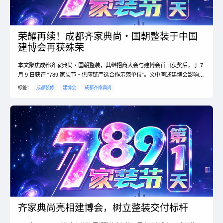
荣耀再续！成都齐家典尚・国朝整装于中国
建博会再获殊荣
本文聚焦成都齐家典尚・国朝整装，其继招商大会与建博会首日获奖后，于 7
月 9 日获评 “789 家装节・供应链严选合作示范单位”。文中阐述建博会影响
力、好材料重要性，以及品牌材料严选举措，并展望后续建博会活动，有望为
标签：
成都装修
建博会
成都齐家典尚
成都业主带来更多家装利好。
齐家典尚亮相建博会，树立整装交付标杆