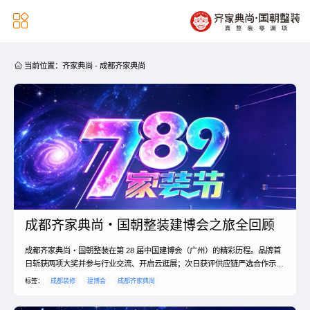


当前位置：
齐家典尚
-
成都齐家典尚
成都齐家典尚・国朝整装建博会之旅全回顾
成都齐家典尚・国朝整装在第 28 届中国建博会（广州）的精彩历程。品牌首
日斩获两项大奖并参与行业交流、开启云逛展；次日获评供应链严选合作示范
单位；第三天创始人等带队严选建材、升级供应链。全程紧扣为成都业主服务
标签：
成都装修
建博会
成都齐家典尚
初心，力求打造高品质家装。