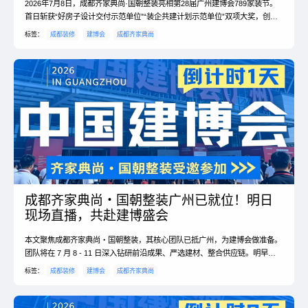
2026年7月8日，成都齐家典尚·国朝整装亮相第28届广州建博会789家装节。
首日斩获“好房子设计交付示范单位”“装企共建计划示范单位”双项大奖，创始
人周芹作为唯一女性装企代表亮相行业圆桌论坛，提出打破碎片化、摒弃套路
标签：
成都装修
建博会
成都齐家典尚
化、坚持长期主义的整装破局思路。品牌同步开启云逛展直播，带蓉城业主直
击一线源头好货。依托18年深耕积淀与源头供应链优势，持续为成都业主打造
品质整装。
成都齐家典尚・国朝整装广州已就位！明日
现场直播，共赴建博盛会
本文聚焦成都齐家典尚・国朝整装，其核心团队已抵广州，为建博会做准备。
团队将在 7 月 8 - 11 日深入钻研前沿成果、严选建材、整合供应链。明早官
方直播间还将开启直播，带成都业主云游建博，旨在为业主谋福利，提升本地
标签：
成都装修
建博会
成都齐家典尚
家装服务。