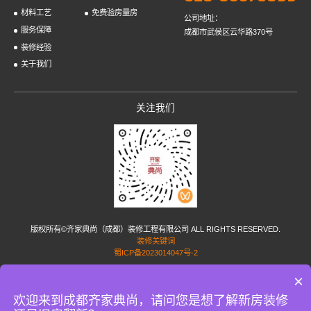
材料工艺
免费验房量房
公司地址：
服务保障
成都市武侯区云华路370号
装修经验
关于我们
关注我们
版权所有©齐家典尚（成都）装修工程有限公司 ALL RIGHTS RESERVED.
装修关键词
蜀ICP备2023014047号-2
×
友情链接:
家居加盟
小孟花园网
蜗牛家政
家政服务网
短剧配音
水泥稳定碎石
PP塑
料焊条
uhpc材料
成都网站设计
丽江房产网
成都房产网
涿州房产网
重庆房产网
国际
欢迎来到成都齐家典尚，请问您是想了解新房装修
海运公司
简历制作
广州办公室装修
广州装修公司
上海装修管家
PE给水管
效果图公