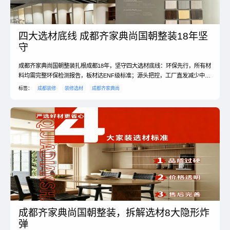
四大选材底线 成都齐家典尚国朝整装18年坚
守
成都齐家典尚国朝整装扎根成都18年，坚守四大选材底线：环保先行，所有材
料均需完整环保检测报告，板材达ENF级标准；源头把控，工厂直发减少中间
环节，核心供应商合作稳定率超90%；售后无忧，质保条款写入合同，百万保
标签：
成都装修
装修选材
成都齐家典尚
障金先行赔付；品牌至上，只选口碑过硬老牌子。4月底选材大会将揭晓更多
选材标准与避坑方案，敬请期待。
成都齐家典尚国朝整装，拆解选材8大隐形炸
弹