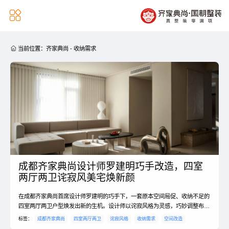


当前位置：
齐家典尚
-
收纳需求
成都齐家典尚设计师罗建明巧手改造，四室
两厅两卫诧寂风美宅焕新颜
在成都齐家典尚首席设计师罗建明的巧手下，一套原本空间局促、收纳不足的
四室两厅两卫户型焕发出新的生机。设计师以诧寂风格为灵感，巧妙调整布
局，让每一寸空间都发挥出最大价值。
标签：
成都齐家典尚
四室两厅两卫
诧寂风格
收纳需求
空间改造