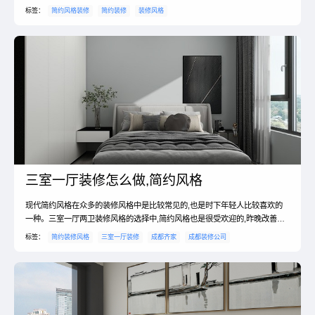
就有一些难度了,很多人对于这些装修的问题都不清楚,那么下文就特地为你介
标签：
简约风格装修
简约装修
装修风格
绍简约装修的含义?简约装修的特点是什么?简约装修的含义? 简约装修就是以
简洁的表现形式来满足人们对空间环境那种感性的、这是当今国际社会流行的
设计风格——简洁明快的简约主义。而现代人快...
三室一厅装修怎么做,简约风格
现代简约风格在众多的装修风格中是比较常见的,也是时下年轻人比较喜欢的
一种。三室一厅两卫装修风格的选择中,简约风格也是很受欢迎的,昨晚改善型
住房的经典代表。可以算是十分流行的家居装修风格,这样说并不夸张,多数年
标签：
简约装修风格
三室一厅装修
成都齐家
成都装修公司
轻人在装修的时候都有选择简约风格的倾向。简约风格不是一个模糊的概念,
而是一种展示形态,对于每个家庭简约可以有多种展示形式的。接下来为大家
介绍三室一厅两卫装修风格简约及三室一厅两卫装修要点...