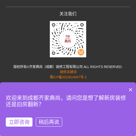
关注我们
版权所有©齐家典尚（成都）装修工程有限公司 ALL RIGHTS RESERVED.
装修关键词
蜀ICP备2023014047号-2
×
友情链接:
家居加盟
小孟花园网
蜗牛家政
家政服务网
短剧配音
水泥稳定碎石
PP塑
料焊条
uhpc材料
成都网站设计
丽江房产网
成都房产网
涿州房产网
重庆房产网
国际
欢迎来到成都齐家典尚，请问您是想了解新房装修
海运公司
简历制作
广州办公室装修
广州装修公司
上海装修管家
PE给水管
效果图公
还是旧房翻新？
司
唐禾门窗官网
成都家装公司
成都整装公司
成都别墅装修公司
深圳展览公司
宴会厅
改造
货运物流
齐家典尚装饰公司
burkert电磁阀
展厅设计公司
数控机床
搜外网8397
琳悦装饰
家庭影院装修
家具定制风格
银川装修公司
逸问
装修那些事
佐邦视觉
影音
室装修
苏州房屋拆除
自贡灯会公司
立即咨询
稍后再说
在线咨询
拨打电话