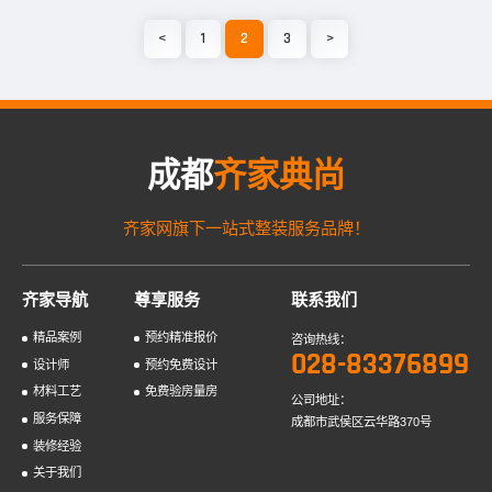
究一点的还可雕出灯笼芯等嵌花图案。已装了铝合金窗或塑钢...
<
1
2
3
>
成都
齐家典尚
齐家网旗下一站式整装服务品牌！
齐家导航
尊享服务
联系我们
精品案例
预约精准报价
咨询热线：
028-83376899
设计师
预约免费设计
材料工艺
免费验房量房
公司地址：
服务保障
成都市武侯区云华路370号
装修经验
关于我们