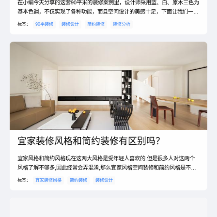
在小编今天分享的这套90平米的装修案例里，设计师采用蓝、白、原木三色为
基本色调，不仅实现了各种功能，而且空间设计的美感十足，下面让我们一起
看看这款现代简约风的两室一厅吧。设计重点☞1：落地窗让空间更加通透点
标签：
90平装修
装修设计
简约装修
装修分析
评：现代简约风格在处理空间方面一般强调室内空间宽敞、内外通透，在空间
设计中追求明亮、自由的空间感觉。本次案例中，客厅的设计上，一面落地窗
便将空间的通透性提高了很多，再加上简约风格的家居就让...
宜家装修风格和简约装修有区别吗？
宜家风格和简约风格现在这两大风格是受年轻人喜欢的,但是很多人对这两个
风格了解不够多,因此经常会弄混淆,那么宜家风格空间装修和简约风格是不是
同一个风格呢?小编听到很多年轻人都在问我关于宜家风格和简约风格的事情,
标签：
宜家装修风格
简约装修
装修设计
在这里就跟大家做一下统一的介绍吧!宜家风格空间装修和简约风格是不是同
一个风格?宜家风格和简约风格是有区别的。1、一般宜家风格所设计出来的产
品都比较的简约自然,而且具有好的收纳性,获得了很...