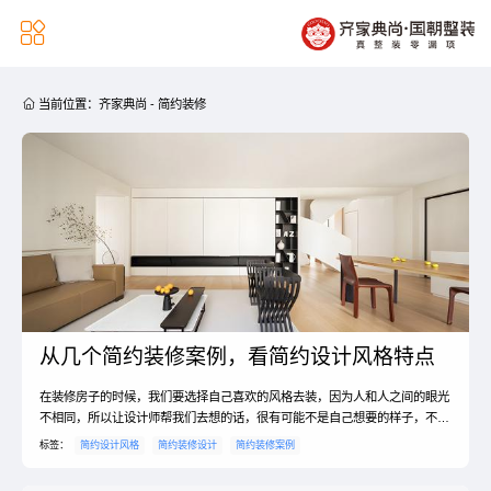


当前位置：
齐家典尚
-
简约装修
从几个简约装修案例，看简约设计风格特点
在装修房子的时候，我们要选择自己喜欢的风格去装，因为人和人之间的眼光
不相同，所以让设计师帮我们去想的话，很有可能不是自己想要的样子，不过
有的人喜欢简约的，但是不知道简约风格装修案例是怎样的，此外，简约风格
标签：
简约设计风格
简约装修设计
简约装修案例
设计说明是什么。简约风格装修案例？1、灰色的墙面，沙发背景墙，中间只
用挂画装饰，两边使原木饰板，壁灯照明装饰，简单稳重，精美。浅色的瓷