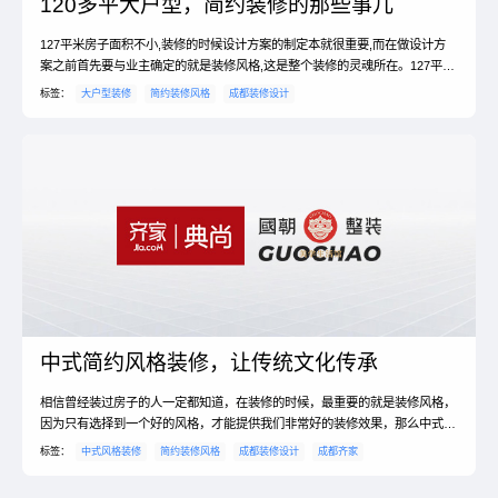
120多平大户型，简约装修的那些事儿
127平米房子面积不小,装修的时候设计方案的制定本就很重要,而在做设计方
案之前首先要与业主确定的就是装修风格,这是整个装修的灵魂所在。127平米
房子采用简约风格装修,可以展示生活品位、健康时尚、合理节约科学消费观
标签：
大户型装修
简约装修风格
成都装修设计
念,更以简洁的方式营造出时尚前卫的感觉。另外,颜色搭配、家具设计、空间
布局等也需要在装修中留意。接下来为大家介绍127平米房子装修简约及127
平米房子装修地板注意事项。127平米房子...
中式简约风格装修，让传统文化传承
相信曾经装过房子的人一定都知道，在装修的时候，最重要的就是装修风格，
因为只有选择到一个好的风格，才能提供我们非常好的装修效果，那么中式装
修简约风格特点是什么，不管我们选择的是哪一种风格，都应该先了解这个风
标签：
中式风格装修
简约装修风格
成都装修设计
成都齐家
格的特点，下面，具体说一下装修选择什么风格好。中式装修简约风格特点是
什么？1、居室整体风格很重要。中式门窗一般均是用棂子做成方格图案，讲