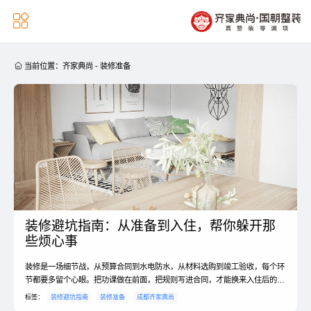


当前位置：
齐家典尚
-
装修准备
装修避坑指南：从准备到入住，帮你躲开那
些烦心事
装修是一场细节战，从预算合同到水电防水，从材料选购到竣工验收，每个环
节都要多留个心眼。把功课做在前面，把规则写进合同，才能换来入住后的踏
实舒心。
标签：
装修避坑指南
装修准备
成都齐家典尚