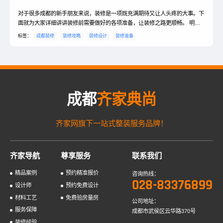
对于很多成都的新手朋友来说，装修是一项既充满期待又让人头疼的大事。下
面就为大家详细讲讲装修前需要做好的各项准备，让装修之路更顺畅。 明确
装修预算装修预算是整个装修过程的关键。首先要确定自己能承受的总预算，
标签：
成都装修
装修攻略
装修设计
装修准备
然后将预算细分到各个装修项目，如基础工程、水电改造、墙面地面材料、家
具家电等。在成都，基础装修每平米大概在 800 - 1500 元左右，这包含了水
电改造、泥瓦工、木工、油漆工等费用。但如果...
成都
齐家典尚
齐家网旗下一站式整装服务品牌！
齐家导航
尊享服务
联系我们
精品案例
预约精准报价
咨询热线：
028-83376899
设计师
预约免费设计
材料工艺
免费验房量房
公司地址：
服务保障
成都市武侯区云华路370号
装修经验