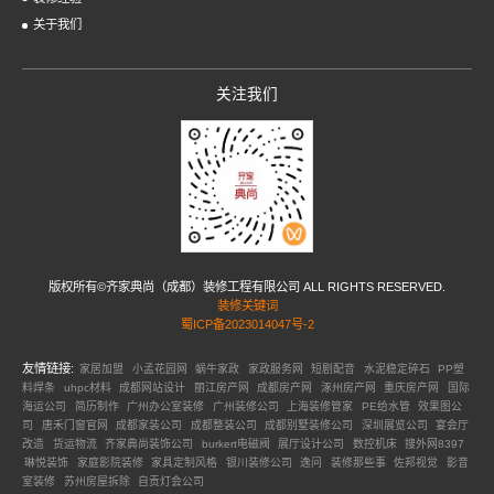
关于我们
关注我们
版权所有©齐家典尚（成都）装修工程有限公司 ALL RIGHTS RESERVED.
装修关键词
蜀ICP备2023014047号-2
友情链接:
家居加盟
小孟花园网
蜗牛家政
家政服务网
短剧配音
水泥稳定碎石
PP塑
料焊条
uhpc材料
成都网站设计
丽江房产网
成都房产网
涿州房产网
重庆房产网
国际
海运公司
简历制作
广州办公室装修
广州装修公司
上海装修管家
PE给水管
效果图公
司
唐禾门窗官网
成都家装公司
成都整装公司
成都别墅装修公司
深圳展览公司
宴会厅
改造
货运物流
齐家典尚装饰公司
burkert电磁阀
展厅设计公司
数控机床
搜外网8397
琳悦装饰
家庭影院装修
家具定制风格
银川装修公司
逸问
装修那些事
佐邦视觉
影音
室装修
苏州房屋拆除
自贡灯会公司