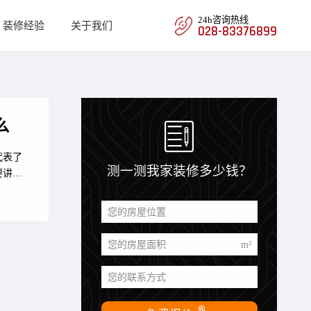
24h咨询热线
装修经验
关于我们
028-83376899

么
代表了
测一测我家装修多少钱？
要讲究
装修开
一锤是
您的房屋位置
么第一
您的房屋面积
m²
您的联系方式