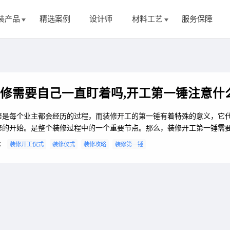
装产品
精选案例
设计师
材料工艺
服务保障
修需要自己一直盯着吗,开工第一锤注意什
修是每个业主都会经历的过程，而装修开工的第一锤有着特殊的意义，它
修的开始。是整个装修过程中的一个重要节点。那么，装修开工第一锤需
么呢？装修过程中又是否需要业主一直盯着呢？接下来我们来探讨一下。
：
装修开工仪式
装修仪式
装修攻略
装修第一锤
第一锤讲究什么？首先，装修开工第一锤的位置很重要。一般情况下，第
业主来敲打的，这个位置要慎重选择。如果房子中有需要拆除的墙体，那
应该敲击在要拆墙的拐角上，以表示...