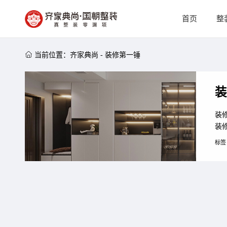
首页
整

当前位置：
齐家典尚
-
装修第一锤
装
装
装
什
标签
工
由
锤