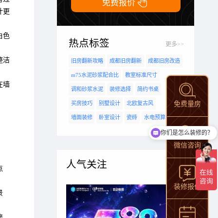

免费报价
计更
白色
热点标签
更多>>
整洁
旧房翻新攻略
成都旧房翻新
成都旧房改造
m75水泥砂浆配合比
教室标准尺寸
在墙
调和砂浆水泥
装修选择
简约书桌
免费量房
买房技巧
别墅设计
北欧复古风
墙面装修
卧室设计
瓷砖
水电预算
你们是怎么装修的？
微信咨询
人气关注
点
装修报价
景
修。