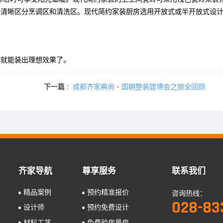
局清晰区分烹调区和清洗区。现代简约家装厨房选用开放式或半开放式设
作就能装出理想效果了。
下一篇 :
成都齐家典尚・国朝整装建博会之旅全回顾
齐家导航
尊享服务
联系我们
精品案例
预约精准报价
咨询热线：
028-83
设计师
预约免费设计
材料工艺
免费验房量房