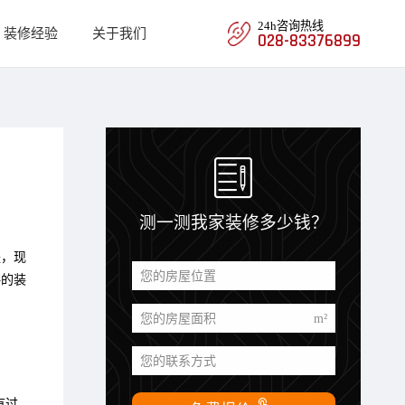
24h咨询热线
装修经验
关于我们
028-83376899

测一测我家装修多少钱？
是，现
您的房屋位置
格的装
您的房屋面积
m²
您的联系方式
有过