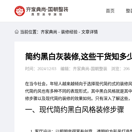
首页
整

当前位置：
齐家典尚
-
装修经验
-
文章详情
简约黑白灰装修,这些干货知多
时间：2024/12/03
编辑：齐家典尚-国朝整装
浏览：
206
在当今社会，年轻人越来越倾向于选择现代简约式的装修
代简约风也有多种不同的表现形式，其中黑白风格就是其
修步骤以及现代简约装修的效果如何。只有深入了解这些
一、现代简约黑白风格装修步骤
客厅设计：让照明变得富有创意，透明的方形吊灯造