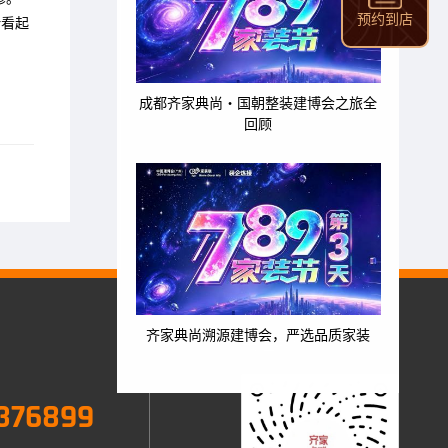
预约到店
计看起
成都齐家典尚・国朝整装建博会之旅全
回顾
齐家典尚溯源建博会，严选品质家装
关注我们
376899