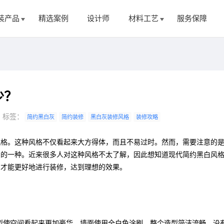
装产品
精选案例
设计师
材料工艺
服务保障
少？
标签：
简约黑白灰
简约装修
黑白灰装修风格
装修攻略
风格。这种风格不仅看起来大方得体，而且不易过时。然而，需要注意的
中的一种。近来很多人对这种风格不太了解，因此想知道现代简约黑白风
，才能更好地进行装修，达到理想的效果。
型使空间看起来更加豪华。墙面使用全白色涂刷，整个造型简洁流畅，没