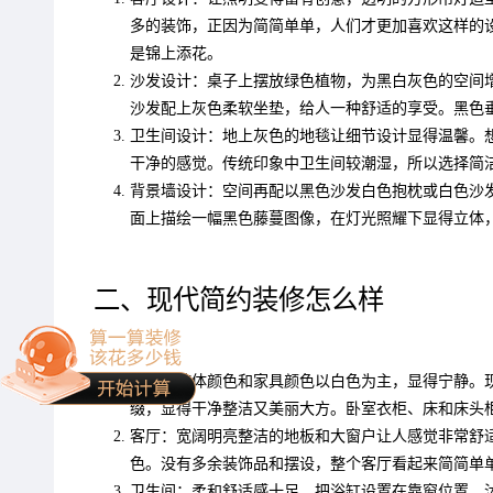
多的装饰，正因为简简单单，人们才更加喜欢这样的
是锦上添花。
沙发设计：桌子上摆放绿色植物，为黑白灰色的空间
沙发配上灰色柔软坐垫，给人一种舒适的享受。黑色
卫生间设计：地上灰色的地毯让细节设计显得温馨。
干净的感觉。传统印象中卫生间较潮湿，所以选择简
背景墙设计：空间再配以黑色沙发白色抱枕或白色沙
面上描绘一幅黑色藤蔓图像，在灯光照耀下显得立体
二、现代简约装修怎么样
卧室：整体颜色和家具颜色以白色为主，显得宁静。
缀，显得干净整洁又美丽大方。卧室衣柜、床和床头
客厅：宽阔明亮整洁的地板和大窗户让人感觉非常舒
色。没有多余装饰品和摆设，整个客厅看起来简简单
卫生间：柔和舒适感十足。把浴缸设置在靠窗位置，