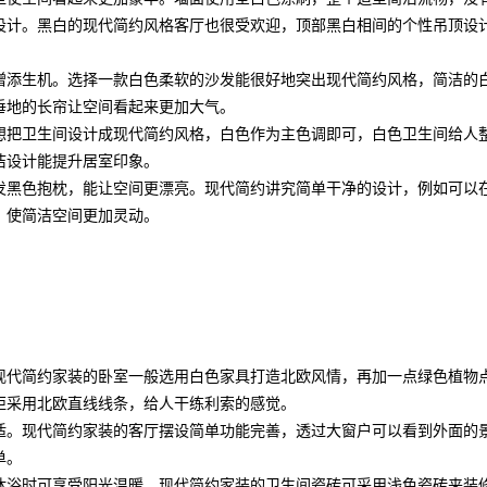
设计。黑白的现代简约风格客厅也很受欢迎，顶部黑白相间的个性吊顶设
增添生机。选择一款白色柔软的沙发能很好地突出现代简约风格，简洁的
垂地的长帘让空间看起来更加大气。
想把卫生间设计成现代简约风格，白色作为主色调即可，白色卫生间给人
洁设计能提升居室印象。
发黑色抱枕，能让空间更漂亮。现代简约讲究简单干净的设计，例如可以
，使简洁空间更加灵动。
现代简约家装的卧室一般选用白色家具打造北欧风情，再加一点绿色植物
柜采用北欧直线线条，给人干练利索的感觉。
适。现代简约家装的客厅摆设简单功能完善，透过大窗户可以看到外面的
单。
沐浴时可享受阳光温暖。现代简约家装的卫生间瓷砖可采用浅色瓷砖来装