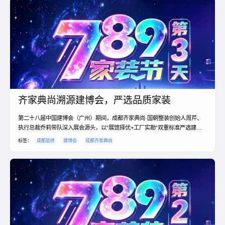
齐家典尚溯源建博会，严选品质家装
第二十八届中国建博会（广州）期间，成都齐家典尚·国朝整装创始人周芹、
执行总裁乔莉带队深入展会源头，以“展馆择优+工厂实勘”双重标准严选建
材。团队聚焦蓉城业主对环保、品质与性价比的核心需...
标签：
成都装修
建博会
成都齐家典尚