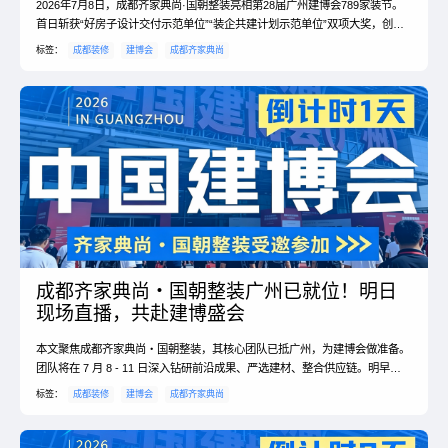
2026年7月8日，成都齐家典尚·国朝整装亮相第28届广州建博会789家装节。
首日斩获“好房子设计交付示范单位”“装企共建计划示范单位”双项大奖，创始
人周芹作为唯一女性装企代表亮相行业...
标签：
成都装修
建博会
成都齐家典尚
成都齐家典尚・国朝整装广州已就位！明日
现场直播，共赴建博盛会
本文聚焦成都齐家典尚・国朝整装，其核心团队已抵广州，为建博会做准备。
团队将在 7 月 8 - 11 日深入钻研前沿成果、严选建材、整合供应链。明早官
方直播间还将开启直播，带成都业主云游...
标签：
成都装修
建博会
成都齐家典尚