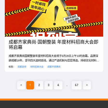
成都齐家典尚·国朝整装 年度材料招商大会即
将启幕
成都齐家典尚国朝整装年度材料招商大会将于6月28日上午10时启幕。品牌深
耕成都18年，坚守四大选材底线，通过严选机制与层层筛选，持续优化材料供
应链。大会将对合作品牌进行深度评估，同时引...
标签：
成都装修
材料招商大会
成都齐家典尚
<
1
2
3
4
..
67
>