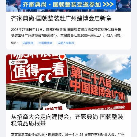
齐家典尚·国朝整装赴广州建博会启新章
2026年7月8日至11日，成都齐家典尚·国朝整装将以西南整装标杆品牌身份，
受邀出征广州建博会789家装节。本届展会汇聚2000+源头工厂、42万㎡展览
规模，是大家居建装行业年度风向标...
标签：
成都装修
中国建博会
成都齐家典尚
从招商大会走向建博会，齐家典尚·国朝整装
稳筑品质根基
本文聚焦成都齐家典尚・国朝整装，其于 6 月 28 日举办材料招商大会，严格