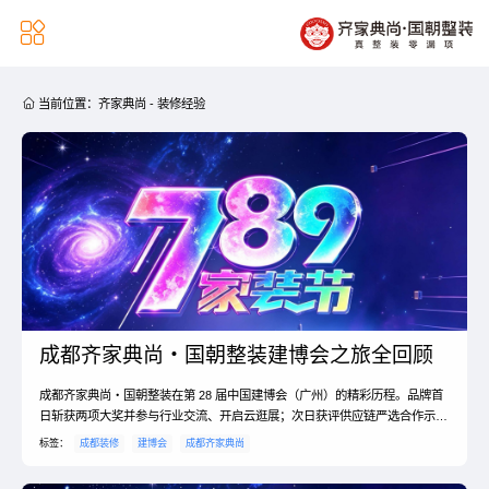


当前位置：
齐家典尚
-
装修经验
成都齐家典尚・国朝整装建博会之旅全回顾
成都齐家典尚・国朝整装在第 28 届中国建博会（广州）的精彩历程。品牌首
日斩获两项大奖并参与行业交流、开启云逛展；次日获评供应链严选合作示范
单位；第三天创始人等带队严选建材、升级供应链...
标签：
成都装修
建博会
成都齐家典尚