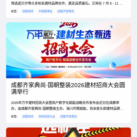
筛选诺贝尔等众多知名建材品牌合作，奠定品质基石。又将在 7 月 8 - 11 日
参加中国建博会，接轨前沿、拓...
标签：
成都装修
中国建博会
成都齐家典尚
成都齐家典尚·国朝整装2026建材招商大会圆
满举行
2026年万平建材招商大会暨商户数字化赋能战略合作发布会近日在成都举
办，由成都齐家典尚·国朝整装主办，海川共策赋能，百余家头部建材品牌参
会。大会发布数字化选材管控体系与供应商红绿灯考核...
标签：
成都装修
材料招商大会
成都齐家典尚