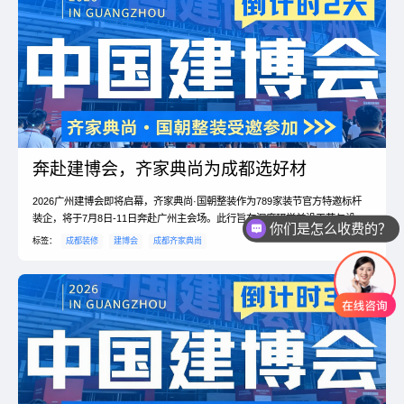
奔赴建博会，齐家典尚为成都选好材
2026广州建博会即将启幕，齐家典尚·国朝整装作为789家装节官方特邀标杆
装企，将于7月8日-11日奔赴广州主会场。此行旨在深度研学前沿工艺与设
你们是怎么收费的？
计，直连一线建材源头工厂，锁定一手底价，...
标签：
成都装修
建博会
成都齐家典尚