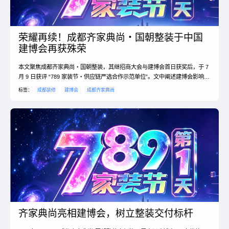
荣耀再续！成都齐家典尚・国朝整装于中国
建博会再获殊荣
本文聚焦成都齐家典尚・国朝整装，其继招商大会与建博会首日获奖后，于 7
月 9 日获评 “789 家装节・供应链严选合作示范单位”。文中阐述建博会影响
力、好材料重要性，以及品牌材料严选...
标签：
成都装修
建博会
成都齐家典尚
齐家典尚亮相建博会，树立整装交付标杆