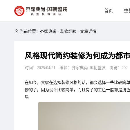
首页
整

当前位置：
齐家典尚
-
装修经验
-
文章详情
风格现代简约装修为何成为都
时间：2025/04/21
编辑：齐家典尚-国朝整装
浏览：
202
在如今，大家在选择装修风格的话，都会选择一些比较简
修的了，因为设计比较简单，而且房子的主色一般都是浅
局