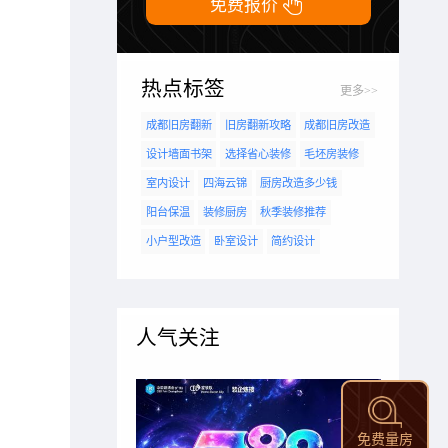

免费报价
热点标签
更多>>
成都旧房翻新
旧房翻新攻略
成都旧房改造
设计墙面书架
选择省心装修
毛坯房装修
室内设计
四海云锦
厨房改造多少钱
阳台保温
装修厨房
秋季装修推荐
小户型改造
卧室设计
简约设计
人气关注
免费量房