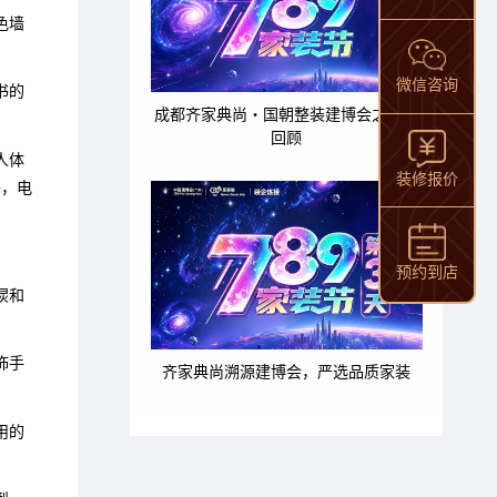
色墙
微信咨询
书的
成都齐家典尚・国朝整装建博会之旅全
回顾
人体
装修报价
旁，电
预约到店
棂和
饰手
齐家典尚溯源建博会，严选品质家装
用的