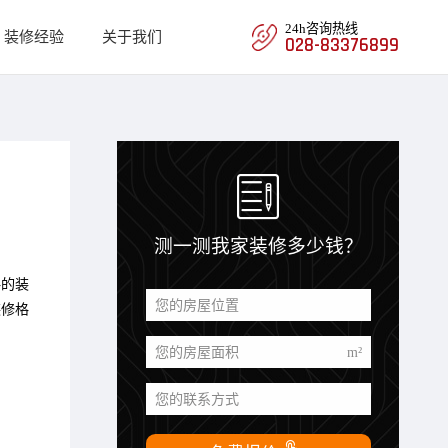
24h咨询热线
装修经验
关于我们
028-83376899

测一测我家装修多少钱？
格的装
您的房屋位置
装修格
您的房屋面积
m²
您的联系方式