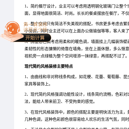
1、简约餐厅设计，业主可以考虑用透明钢化玻璃门让整个
面，显得地面很简洁、时尚。长长的餐桌摆放在餐厅，不
2、整个空间只有简洁不失美观的搭配，书房更多考虑去繁
小情调，同时业主还可以在上面办公做瑜伽等等，客人来
3、房屋总色调考虑用柔和的暖色调，墙面挂上几幅装饰壁
柔韧性的形态慵懒的倚靠在墙角，坐在上面休憩，多么惬
视机旁一点绿植为整个空间增添一抹绿意，再搭配不过了
现代简约风格装修主要特点
1、由曲线和非对称线条构成，如花梗、花蕾、葡萄藤、昆
家具等装饰上。
2、现代简约风格强调功能性设计，线条简约流畅，色彩对
法，能给人带来前卫、不受拘束的感觉。
3、在现代风格装饰中，颜色的搭配主要是明快活力为主，
几种色调，这种色彩颜色很容易给人欢乐的生活气氛，同