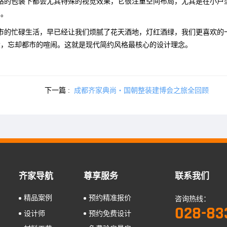
格的包装下都会尤其特殊的视觉效果，它很注重空间布局，尤其是在小户
用。
市的忙碌生活，早已经让我们烦腻了花天酒地，灯红酒绿，我们更喜欢的
惫，忘却都市的喧闹。这就是现代简约风格最核心的设计理念。
下一篇 :
成都齐家典尚・国朝整装建博会之旅全回顾
齐家导航
尊享服务
联系我们
精品案例
预约精准报价
咨询热线：
028-83
设计师
预约免费设计