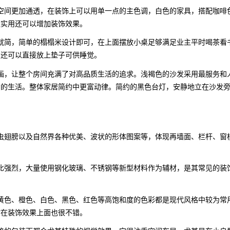
空间更加通透，在装饰上可以用单一点的主色调，白色的家具，搭配咖啡
仅实用还可以增加装饰效果。
就简，简单的榻榻米设计即可，在上面摆放小桌足够满足业主平时喝茶看
了还可以直接放上垫子可供睡觉。
画，让整个房间充满了对高品质生活的追求。浅褐色的沙发采用最服务和
意的生活。整体家居简约中更富动律。简约的黑色台灯，安静地立在沙发
。
虫翅膀以及自然界各种优美、波状的形体图案等，体现再墙面、栏杆、窗
比强烈，大量使用钢化玻璃、不锈钢等新型材料作为辅材，是其常见的装
黄色、橙色、白色、黑色、红色等高饱和度的色彩都是现代风格中较为常
时在装饰效果上面也很不错。