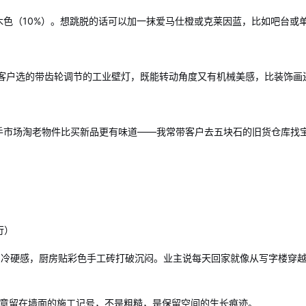
 原木色（10%）。想跳脱的话可以加一抹爱马仕橙或克莱因蓝，比如吧台或
给客户选的带齿轮调节的工业壁灯，既能转动角度又有机械美感，比装饰画
手市场淘老物件比买新品更有味道——我常带客户去五块石的旧货仓库找
行）
和冷硬感，厨房贴彩色手工砖打破沉闷。业主说每天回家就像从写字楼穿
故意留在墙面的施工记号，不是粗糙，是保留空间的生长痕迹。