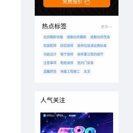

免费报价
热点标签
更多>>
旧房翻新攻略
成都旧房翻新
成都旧房改造
软装配饰
跃层装修
装修垃圾清运费标准
功能设计
客厅装修
装修要注意的细节
注意事项
鞋柜装修
室内门安装
温馨舒适
地基工程施工
玄关
人气关注