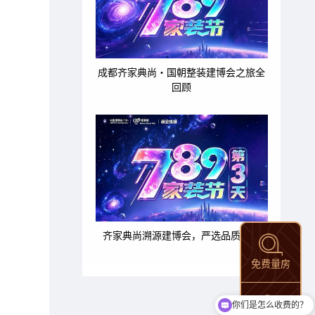
成都齐家典尚・国朝整装建博会之旅全
回顾
齐家典尚溯源建博会，严选品质家装
免费量房
你们是怎么收费的？
现在有优惠活动吗？