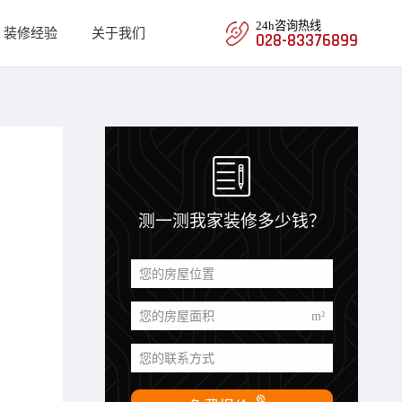
24h咨询热线
装修经验
关于我们
028-83376899

测一测我家装修多少钱？
您的房屋位置
您的房屋面积
m²
您的联系方式