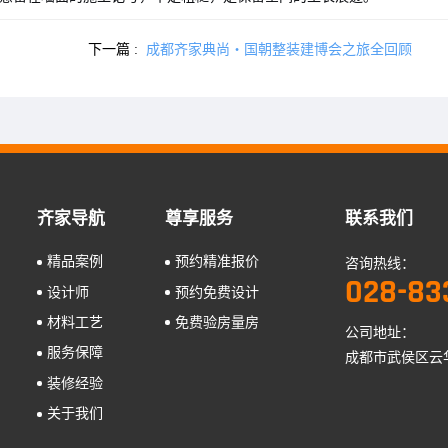
下一篇 :
成都齐家典尚・国朝整装建博会之旅全回顾
齐家导航
尊享服务
联系我们
精品案例
预约精准报价
咨询热线：
028-83
设计师
预约免费设计
材料工艺
免费验房量房
公司地址：
服务保障
成都市武侯区云华
装修经验
关于我们