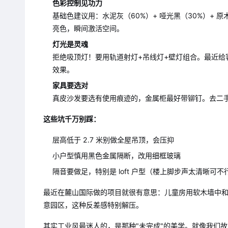
色彩控制见功力
基础色建议用：水泥灰（60%）+ 哑光黑（30%）+
亮色，瞬间激活空间。
灯光是灵魂
拒绝吸顶灯！要用轨道射灯+吊线灯+壁灯组合。最近
效果。
家具要选对
真皮沙发要选有使用痕迹的，金属柜最好带铆钉。去二
这些坑千万别踩：
层高低于 2.7 米别做全屋吊顶，会压抑
小户型慎用黑色金属隔断，改用细框玻璃
隔音要做足，特别是 loft 户型（楼上脚步声太清晰可不
最近在麓山国际做的项目就很有意思：儿童房用软木墙中
意园区，这种反差感特别解压。
其实工业风最迷人的，是那种"未完成"的美学。就像我们