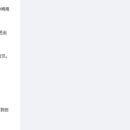
单椅用
还出
宝贝。
越到创