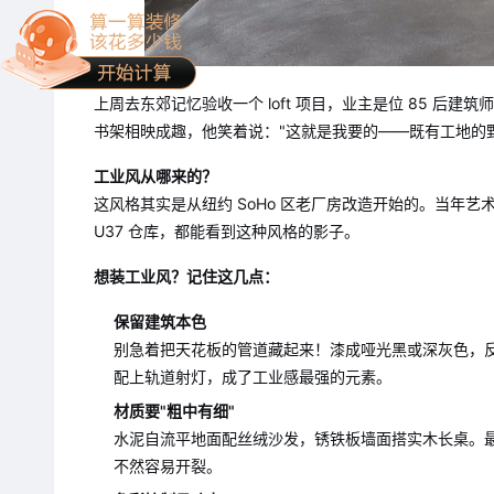
上周去东郊记忆验收一个 loft 项目，业主是位 85 
书架相映成趣，他笑着说："这就是我要的——既有工地的
工业风从哪来的？
这风格其实是从纽约 SoHo 区老厂房改造开始的。当年
U37 仓库，都能看到这种风格的影子。
想装工业风？记住这几点：
保留建筑本色
别急着把天花板的管道藏起来！漆成哑光黑或深灰色，
配上轨道射灯，成了工业感最强的元素。
材质要"粗中有细"
水泥自流平地面配丝绒沙发，锈铁板墙面搭实木长桌。
不然容易开裂。