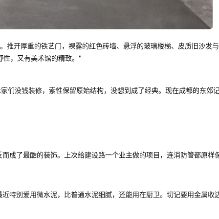
后建筑师。推开厚重的铁艺门，裸露的红色砖墙、悬浮的玻璃楼梯、皮质旧沙发
野性，又有美术馆的精致。"
艺术家们没钱装修，索性保留原始结构，没想到成了经典。现在成都的东郊
反而成了最酷的装饰。上次给建设路一个业主做的项目，连消防管都原样
最近特别爱用微水泥，比普通水泥细腻，还能用在厨卫。切记要用金属收