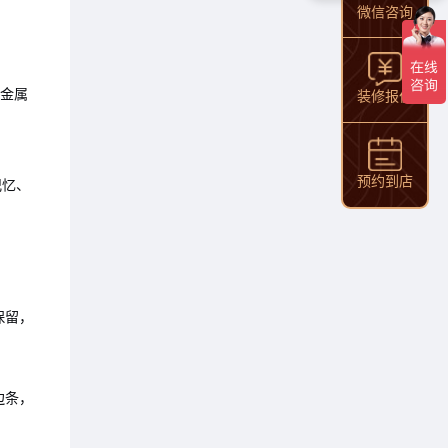
微信咨询
与金属
装修报价
预约到店
记忆、
保留，
边条，