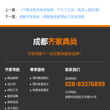
上一篇 :
《宁静治愈风装修指南：于方寸之间，筑身心避风港》
下一篇 :
成都齐家典尚・国朝整装建博会之旅全回顾
成都
齐家典尚
齐家网旗下一站式整装服务品牌！
齐家导航
尊享服务
联系我们
精品案例
预约精准报价
咨询热线：
028-83376899
设计师
预约免费设计
材料工艺
免费验房量房
公司地址：
服务保障
成都市武侯区云华路370号
装修经验
关于我们