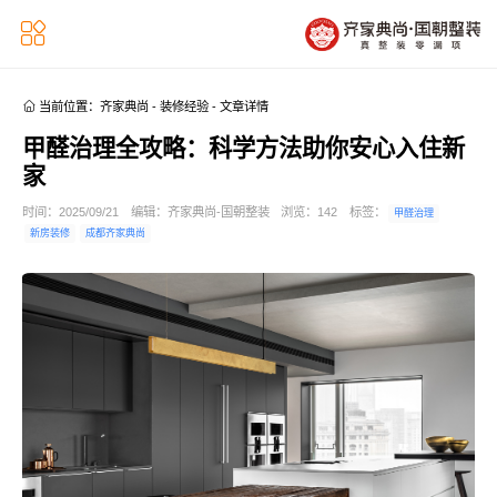


当前位置：
齐家典尚
-
装修经验
-
文章详情
甲醛治理全攻略：科学方法助你安心入住新
家
时间：2025/09/21
编辑：齐家典尚-国朝整装
浏览：
142
标签：
甲醛治理
新房装修
成都齐家典尚