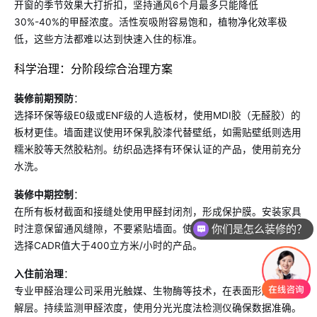
开窗的季节效果大打折扣，坚持通风6个月最多只能降低
30%-40%的甲醛浓度。活性炭吸附容易饱和，植物净化效率极
低，这些方法都难以达到快速入住的标准。
科学治理：分阶段综合治理方案
装修前期预防
：
选择环保等级E0级或ENF级的人造板材，使用MDI胶（无醛胶）的
板材更佳。墙面建议使用环保乳胶漆代替壁纸，如需贴壁纸则选用
糯米胶等天然胶粘剂。纺织品选择有环保认证的产品，使用前充分
水洗。
装修中期控制
：
在所有板材截面和接缝处使用甲醛封闭剂，形成保护膜。安装家具
你们是怎么装修的？
时注意保留通风缝隙，不要紧贴墙面。使用空气净化器辅助治理，
选择CADR值大于400立方米/小时的产品。
入住前治理
：
专业甲醛治理公司采用光触媒、生物酶等技术，在表面形成催化分
解层。持续监测甲醛浓度，使用分光光度法检测仪确保数据准确。