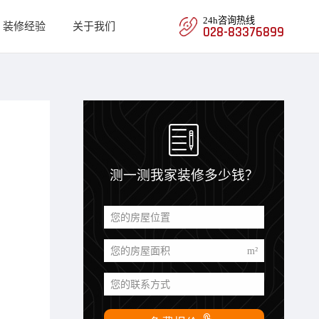
24h咨询热线
装修经验
关于我们
028-83376899

测一测我家装修多少钱？
您的房屋位置
您的房屋面积
m²
您的联系方式