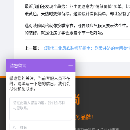
最近我们还发现个趋势：业主更愿意为"情绪价值"买单。
暖黄色，天热时变薄荷绿。这些设计看似简单，却让家有
选对装修风格就像换季穿衣，既要顺应气候又要表达个性。
的装修，就是让房子学会跟着季节一起呼吸。
上一篇 :
《现代工业风软装搭配指南：刚柔并济的空间美
请您留言
感谢您的关注，当前客服人员不在
线，请填写一下您的信息，我们会
尽快和您联系。
成都
齐家典尚
齐家网旗下一站式整装服务品牌！
齐家典尚（成都）装修工程有限公司致力于打造互联网家装放