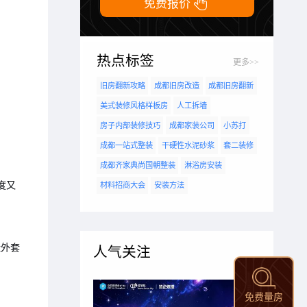

免费报价
热点标签
更多>>
旧房翻新攻略
成都旧房改造
成都旧房翻新
美式装修风格样板房
人工拆墙
房子内部装修技巧
成都家装公司
小苏打
成都一站式整装
干硬性水泥砂浆
套二装修
成都齐家典尚国朝整装
淋浴房安装
度又
材料招商大会
安装方法
挂外套
人气关注
免费量房