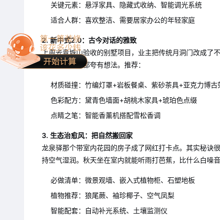
关键元素：悬浮家具、隐藏式收纳、智能调光系统
适合人群：喜欢整洁、需要居家办公的年轻家庭
2. 新中式2.0：古今对话的雅致
上周去青城山验收的别墅项目，业主把传统月洞门改成了
子，连老师傅都夸有想法。推荐：
材质碰撞：竹编灯罩+岩板餐桌、紫砂茶具+亚克力博古
色彩配方：黛青色墙面+胡桃木家具+琥珀色点缀
点睛之笔：智能香薰机搭配雪松香调
3. 生态治愈风：把自然搬回家
龙泉驿那个带室内花园的房子成了网红打卡点。其实秘诀
持空气湿润。秋天坐在室内就能听雨打芭蕉，比什么白噪
必做清单：微景观墙、嵌入式植物柜、石塑地板
植物推荐：狼尾蕨、袖珍椰子、空气凤梨
智能配套：自动补光系统、土壤监测仪