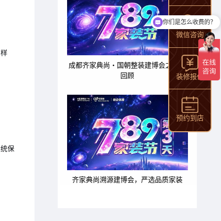
你们是怎么收费的？
现在有优惠活动吗？
微信咨询
的样
成都齐家典尚・国朝整装建博会之旅全
回顾
装修报价
预约到店
系统保
齐家典尚溯源建博会，严选品质家装