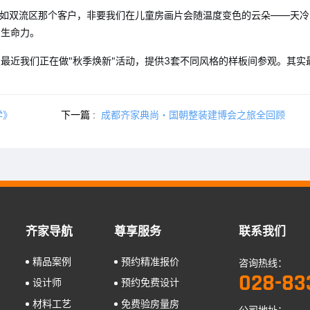
比如双流区那个客户，非要我们在儿童房画片会随温度变色的云朵——天冷
了生命力。
最近我们正在做"秋季焕新"活动，提供3套不同风格的样板间参观。其实
学》
下一篇 :
成都齐家典尚・国朝整装建博会之旅全回顾
齐家导航
尊享服务
联系我们
精品案例
预约精准报价
咨询热线：
028-83
设计师
预约免费设计
材料工艺
免费验房量房