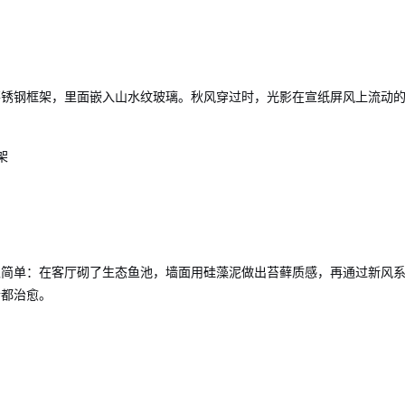
不锈钢框架，里面嵌入山水纹玻璃。秋风穿过时，光影在宣纸屏风上流动
架
很简单：在客厅砌了生态鱼池，墙面用硅藻泥做出苔藓质感，再通过新风
音都治愈。