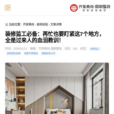


当前位置：
齐家典尚
-
装修经验
-
文章详情
装修监工必备：再忙也要盯紧这7个地方，
全是过来人的血泪教训！
时间：2026/01/11
编辑：齐家典尚-国朝整装
浏览：
169
标签：
装修监工
装修避坑指南
成都齐家典尚
成都装修公司