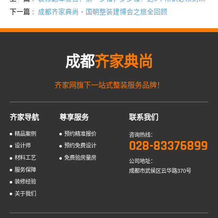
下一篇 :
成都齐家典尚・国朝整装建博会之旅全回顾
成都
齐家典尚
齐家网旗下一站式整装服务品牌！
齐家导航
尊享服务
联系我们
精品案例
预约精准报价
咨询热线：
028-83376899
设计师
预约免费设计
材料工艺
免费验房量房
公司地址：
服务保障
成都市武侯区云华路370号
装修经验
关于我们