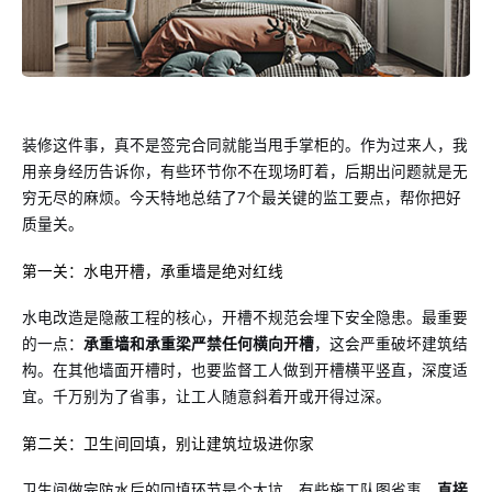
装修这件事，真不是签完合同就能当甩手掌柜的。作为过来人，我
用亲身经历告诉你，有些环节你不在现场盯着，后期出问题就是无
穷无尽的麻烦。今天特地总结了7个最关键的监工要点，帮你把好
质量关。
第一关：水电开槽，承重墙是绝对红线
水电改造是隐蔽工程的核心，开槽不规范会埋下安全隐患。最重要
的一点：
承重墙和承重梁严禁任何横向开槽
，这会严重破坏建筑结
构。在其他墙面开槽时，也要监督工人做到开槽横平竖直，深度适
宜。千万别为了省事，让工人随意斜着开或开得过深。
第二关：卫生间回填，别让建筑垃圾进你家
卫生间做完防水后的回填环节是个大坑。有些施工队图省事，
直接