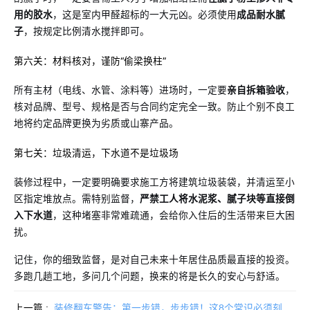
用的胶水
，这是室内甲醛超标的一大元凶。必须使用
成品耐水腻
子
，按规定比例清水搅拌即可。
第六关：材料核对，谨防“偷梁换柱”
所有主材（电线、水管、涂料等）进场时，一定要
亲自拆箱验收
，
核对品牌、型号、规格是否与合同约定完全一致。防止个别不良工
地将约定品牌更换为劣质或山寨产品。
第七关：垃圾清运，下水道不是垃圾场
装修过程中，一定要明确要求施工方将建筑垃圾装袋，并清运至小
区指定堆放点。需特别监督，
严禁工人将水泥浆、腻子块等直接倒
入下水道
，这种堵塞非常难疏通，会给你入住后的生活带来巨大困
扰。
记住，你的细致监督，是对自己未来十年居住品质最直接的投资。
多跑几趟工地，多问几个问题，换来的将是长久的安心与舒适。
上一篇 :
装修翻车警告：第一步错，步步错！这8个常识必须刻进DNA