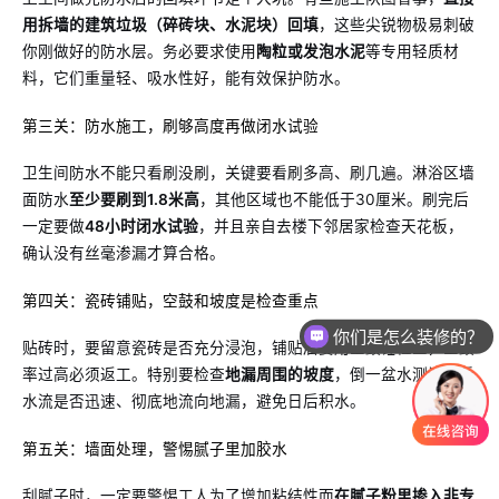
用拆墙的建筑垃圾（碎砖块、水泥块）回填
，这些尖锐物极易刺破
你刚做好的防水层。务必要求使用
陶粒或发泡水泥
等专用轻质材
料，它们重量轻、吸水性好，能有效保护防水。
第三关：防水施工，刷够高度再做闭水试验
卫生间防水不能只看刷没刷，关键要看刷多高、刷几遍。淋浴区墙
面防水
至少要刷到1.8米高
，其他区域也不能低于30厘米。刷完后
一定要做
48小时闭水试验
，并且亲自去楼下邻居家检查天花板，
确认没有丝毫渗漏才算合格。
第四关：瓷砖铺贴，空鼓和坡度是检查重点
你们是怎么装修的？
贴砖时，要留意瓷砖是否充分浸泡，铺贴后要用空鼓锤检查，空鼓
率过高必须返工。特别要检查
地漏周围的坡度
，倒一盆水测试，看
水流是否迅速、彻底地流向地漏，避免日后积水。
第五关：墙面处理，警惕腻子里加胶水
刮腻子时，一定要警惕工人为了增加粘结性而
在腻子粉里掺入非专