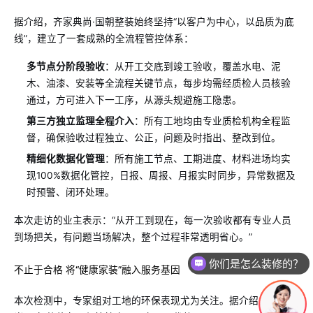
据介绍，齐家典尚·国朝整装始终坚持“以客户为中心，以品质为底
线”，建立了一套成熟的全流程管控体系：
多节点分阶段验收
：从开工交底到竣工验收，覆盖水电、泥
木、油漆、安装等全流程关键节点，每步均需经质检人员核验
通过，方可进入下一工序，从源头规避施工隐患。
第三方独立监理全程介入
：所有工地均由专业质检机构全程监
督，确保验收过程独立、公正，问题及时指出、整改到位。
精细化数据化管理
：所有施工节点、工期进度、材料进场均实
现100%数据化管控，日报、周报、月报实时同步，异常数据及
时预警、闭环处理。
本次走访的业主表示：“从开工到现在，每一次验收都有专业人员
到场把关，有问题当场解决，整个过程非常透明省心。”
你们是怎么装修的？
不止于合格 将“健康家装”融入服务基因
本次检测中，专家组对工地的环保表现尤为关注。据介绍，齐家典