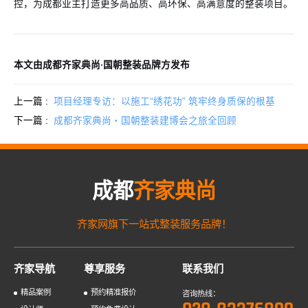
控，为成都业主打造更多高品质、高环保、高满意度的整装项目。
本文由成都齐家典尚·国朝整装品牌方发布
上一篇 :
项目经理专访：以施工“绣花功” 筑牢终身质保的根基
下一篇 :
成都齐家典尚・国朝整装建博会之旅全回顾
成都
齐家典尚
齐家网旗下一站式整装服务品牌！
齐家导航
尊享服务
联系我们
精品案例
预约精准报价
咨询热线：