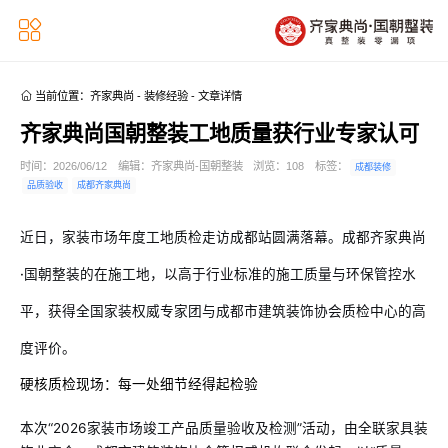


当前位置：
齐家典尚
-
装修经验
-
文章详情
齐家典尚国朝整装工地质量获行业专家认可
时间：2026/06/12
编辑：齐家典尚-国朝整装
浏览：
108
标签：
成都装修
品质验收
成都齐家典尚
近日，家装市场年度工地质检走访成都站圆满落幕。成都齐家典尚
·国朝整装的在施工地，以高于行业标准的施工质量与环保管控水
平，获得全国家装权威专家团与成都市建筑装饰协会质检中心的高
度评价。
硬核质检现场：每一处细节经得起检验
本次“2026家装市场竣工产品质量验收及检测”活动，由全联家具装