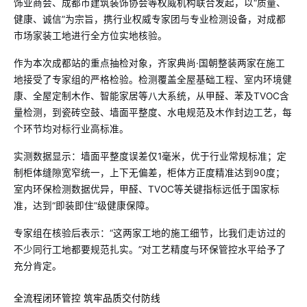
饰业商会、成都市建筑装饰协会等权威机构联合发起，以“质量、
健康、诚信”为宗旨，携行业权威专家团与专业检测设备，对成都
市场家装工地进行全方位实地核验。
作为本次成都站的重点抽检对象，齐家典尚·国朝整装两家在施工
地接受了专家组的严格检验。检测覆盖全屋基础工程、室内环境健
康、全屋定制木作、智能家居等八大系统，从甲醛、苯及TVOC含
量检测，到瓷砖空鼓、墙面平整度、水电规范及木作封边工艺，每
个环节均对标行业高标准。
实测数据显示：墙面平整度误差仅1毫米，优于行业常规标准；定
制柜体缝隙宽窄统一，上下无偏差，柜体方正度精准达到90度；
室内环保检测数据优异，甲醛、TVOC等关键指标远低于国家标
准，达到“即装即住”级健康保障。
专家组在核验后表示：“这两家工地的施工细节，比我们走访过的
不少同行工地都要规范扎实。”对工艺精度与环保管控水平给予了
充分肯定。
全流程闭环管控 筑牢品质交付防线